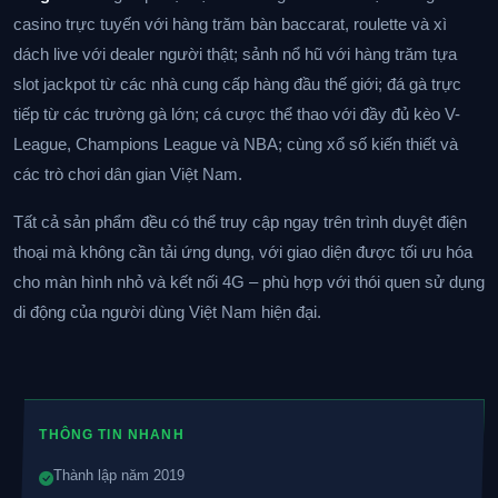
casino trực tuyến với hàng trăm bàn baccarat, roulette và xì
dách live với dealer người thật; sảnh nổ hũ với hàng trăm tựa
slot jackpot từ các nhà cung cấp hàng đầu thế giới; đá gà trực
tiếp từ các trường gà lớn; cá cược thể thao với đầy đủ kèo V-
League, Champions League và NBA; cùng xổ số kiến thiết và
các trò chơi dân gian Việt Nam.
Tất cả sản phẩm đều có thể truy cập ngay trên trình duyệt điện
thoại mà không cần tải ứng dụng, với giao diện được tối ưu hóa
cho màn hình nhỏ và kết nối 4G – phù hợp với thói quen sử dụng
di động của người dùng Việt Nam hiện đại.
THÔNG TIN NHANH
Thành lập năm 2019