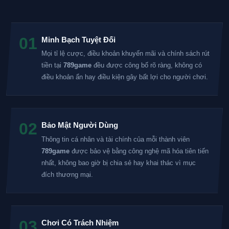
01
Minh Bạch Tuyệt Đối
Mọi tỉ lệ cược, điều khoản khuyến mãi và chính sách rút
tiền tại
789game
đều được công bố rõ ràng, không có
điều khoản ẩn hay điều kiện gây bất lợi cho người chơi.
02
Bảo Mật Người Dùng
Thông tin cá nhân và tài chính của mỗi thành viên
789game
được bảo vệ bằng công nghệ mã hóa tiên tiến
nhất, không bao giờ bị chia sẻ hay khai thác vì mục
đích thương mại.
03
Chơi Có Trách Nhiệm