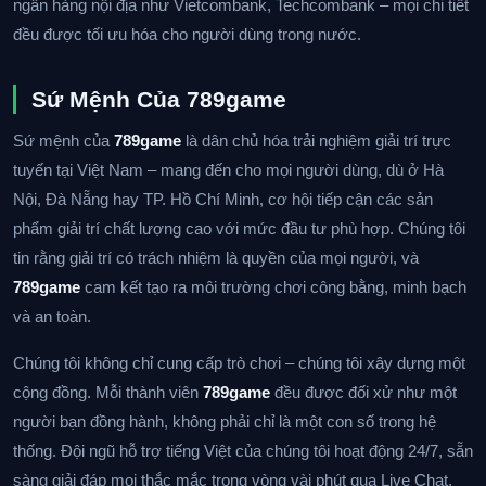
ngân hàng nội địa như Vietcombank, Techcombank – mọi chi tiết
đều được tối ưu hóa cho người dùng trong nước.
Sứ Mệnh Của 789game
Sứ mệnh của
789game
là dân chủ hóa trải nghiệm giải trí trực
tuyến tại Việt Nam – mang đến cho mọi người dùng, dù ở Hà
Nội, Đà Nẵng hay TP. Hồ Chí Minh, cơ hội tiếp cận các sản
phẩm giải trí chất lượng cao với mức đầu tư phù hợp. Chúng tôi
tin rằng giải trí có trách nhiệm là quyền của mọi người, và
789game
cam kết tạo ra môi trường chơi công bằng, minh bạch
và an toàn.
Chúng tôi không chỉ cung cấp trò chơi – chúng tôi xây dựng một
cộng đồng. Mỗi thành viên
789game
đều được đối xử như một
người bạn đồng hành, không phải chỉ là một con số trong hệ
thống. Đội ngũ hỗ trợ tiếng Việt của chúng tôi hoạt động 24/7, sẵn
sàng giải đáp mọi thắc mắc trong vòng vài phút qua Live Chat,