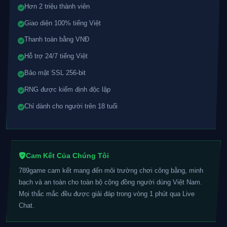
Hơn 2 triệu thành viên
Giao diện 100% tiếng Việt
Thanh toán bằng VNĐ
Hỗ trợ 24/7 tiếng Việt
Bảo mật SSL 256-bit
RNG được kiểm định độc lập
Chỉ dành cho người trên 18 tuổi
Cam Kết Của Chúng Tôi
789game cam kết mang đến môi trường chơi công bằng, minh
bạch và an toàn cho toàn bộ cộng đồng người dùng Việt Nam.
Mọi thắc mắc đều được giải đáp trong vòng 1 phút qua Live
Chat.