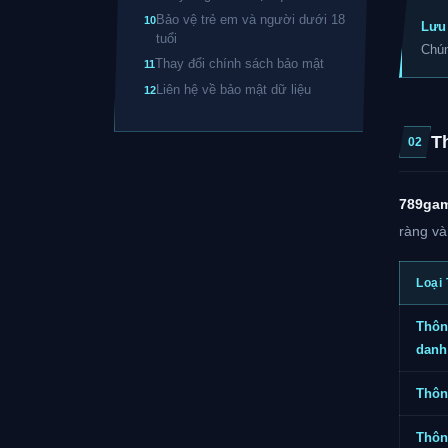
Bảo vệ trẻ em và người dưới 18
10
Lưu 
tuổi
Chún
Thay đổi chính sách bảo mật
11
Liên hệ về bảo mật dữ liệu
12
T
02
789ga
ràng và
Loại
Thôn
danh
Thông
Thông