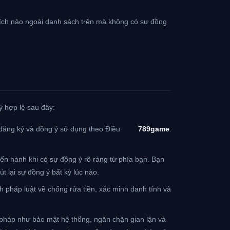
ích nào ngoài danh sách trên mà không có sự đồng
ý hợp lệ sau đây:
ã đăng ký và đồng ý sử dụng theo Điều
789game
.
tiến hành khi có sự đồng ý rõ ràng từ phía bạn. Bạn
út lại sự đồng ý bất kỳ lúc nào.
nh pháp luật về chống rửa tiền, xác minh danh tính và
p pháp như bảo mật hệ thống, ngăn chặn gian lận và