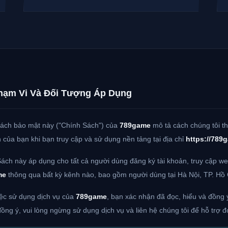
hạm Vi Và Đối Tượng Áp Dụng
ách bảo mật này ("Chính Sách") của
789game
mô tả cách chúng tôi thu
 của bạn khi bạn truy cập và sử dụng nền tảng tại địa chỉ
https://789
ách này áp dụng cho tất cả người dùng đăng ký tài khoản, truy cập we
me
thông qua bất kỳ kênh nào, bao gồm người dùng tại Hà Nội, TP. Hồ 
ệc sử dụng dịch vụ của
789game
, bạn xác nhận đã đọc, hiểu và đồng 
ồng ý, vui lòng ngừng sử dụng dịch vụ và liên hệ chúng tôi để hỗ trợ đ