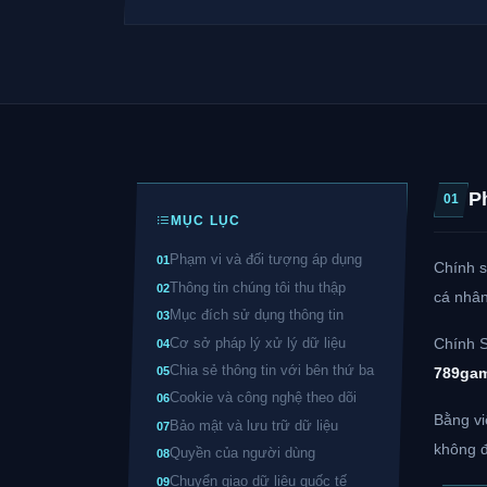
P
01
MỤC LỤC
Phạm vi và đối tượng áp dụng
01
Chính s
Thông tin chúng tôi thu thập
02
cá nhân
Mục đích sử dụng thông tin
03
Cơ sở pháp lý xử lý dữ liệu
Chính S
04
Chia sẻ thông tin với bên thứ ba
789ga
05
Cookie và công nghệ theo dõi
06
Bằng vi
Bảo mật và lưu trữ dữ liệu
07
không đ
Quyền của người dùng
08
Chuyển giao dữ liệu quốc tế
09