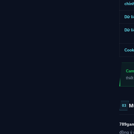
chín
Dữ l
Dữ li
Cook
Cam 
thiế
M
03
789ga
đồng ý 