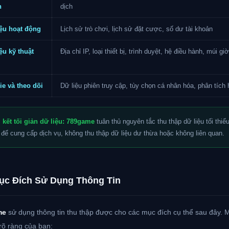
h
dịch
iệu hoạt động
Lịch sử trò chơi, lịch sử đặt cược, số dư tài khoản
ệu kỹ thuật
Địa chỉ IP, loại thiết bị, trình duyệt, hệ điều hành, múi giờ
ie và theo dõi
Dữ liệu phiên truy cập, tùy chọn cá nhân hóa, phân tích 
kết tối giản dữ liệu:
789game
tuân thủ nguyên tắc thu thập dữ liệu tối thiể
t để cung cấp dịch vụ, không thu thập dữ liệu dư thừa hoặc không liên quan.
ục Đích Sử Dụng Thông Tin
me
sử dụng thông tin thu thập được cho các mục đích cụ thể sau đây. 
rõ ràng của bạn: