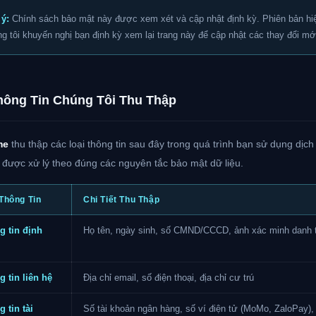
ý:
Chính sách bảo mật này được xem xét và cập nhật định kỳ. Phiên bản hiệ
g tôi khuyến nghị bạn định kỳ xem lại trang này để cập nhật các thay đổi mớ
hông Tin Chúng Tôi Thu Thập
me
thu thập các loại thông tin sau đây trong quá trình bạn sử dụng dịch
 được xử lý theo đúng các nguyên tắc bảo mật dữ liệu.
 Thông Tin
Chi Tiết Thu Thập
g tin định
Họ tên, ngày sinh, số CMND/CCCD, ảnh xác minh danh 
 tin liên hệ
Địa chỉ email, số điện thoại, địa chỉ cư trú
 tin tài
Số tài khoản ngân hàng, số ví điện tử (MoMo, ZaloPay), 