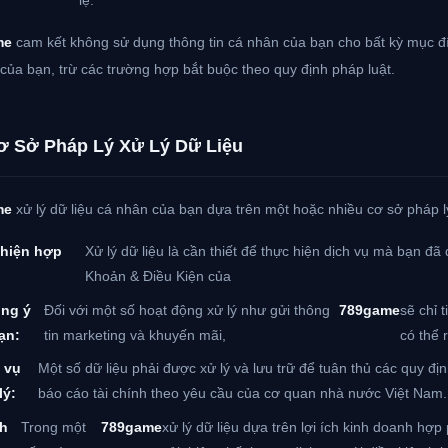
lệ.
me
cam kết không sử dụng thông tin cá nhân của bạn cho bất kỳ mục đ
 của bạn, trừ các trường hợp bắt buộc theo quy định pháp luật.
ơ Sở Pháp Lý Xử Lý Dữ Liệu
me
xử lý dữ liệu cá nhân của bạn dựa trên một hoặc nhiều cơ sở pháp l
hiện hợp
Xử lý dữ liệu là cần thiết để thực hiện dịch vụ mà bạn đ
:
Khoản & Điều Kiện của
ng ý
Đối với một số hoạt động xử lý như gửi thông
789game
sẽ chỉ 
ạn:
tin marketing và khuyến mãi,
có thể r
 vụ
Một số dữ liệu phải được xử lý và lưu trữ để tuân thủ các quy đị
lý:
báo cáo tài chính theo yêu cầu của cơ quan nhà nước Việt Nam.
ch
Trong một
789game
xử lý dữ liệu dựa trên lợi ích kinh doanh hợ