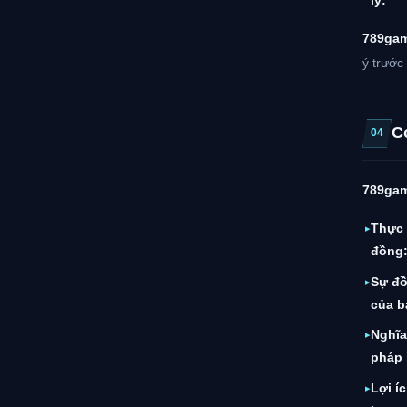
lý:
789ga
ý trước
C
04
789ga
Thực 
đồng
Sự đồ
của b
Nghĩa
pháp 
Lợi í