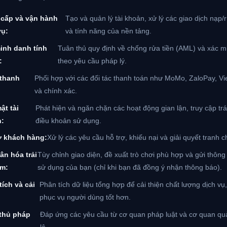
cấp và vận hành
Tạo và quản lý tài khoản, xử lý các giao dịch nạp/
vụ:
và tính năng của nền tảng.
inh danh tính
Tuân thủ quy định về chống rửa tiền (AML) và xác min
:
theo yêu cầu pháp lý.
 thanh
Phối hợp với các đối tác thanh toán như MoMo, ZaloPay, Vie
và chính xác.
ật tài
Phát hiện và ngăn chặn các hoạt động gian lận, truy cập tr
n:
điều khoản sử dụng.
ợ khách hàng:
Xử lý các yêu cầu hỗ trợ, khiếu nại và giải quyết tranh 
ân hóa trải
Tùy chỉnh giao diện, đề xuất trò chơi phù hợp và gửi thông 
ệm:
sử dụng của bạn (chỉ khi bạn đã đồng ý nhận thông báo).
tích và cải
Phân tích dữ liệu tổng hợp để cải thiện chất lượng dịch vụ,
phục vụ người dùng tốt hơn.
thủ pháp
Đáp ứng các yêu cầu từ cơ quan pháp luật và cơ quan quả