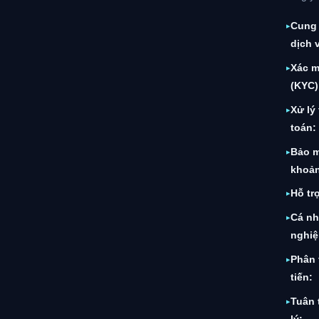
Cung 
dịch 
Xác m
(KYC)
Xử lý
toán:
Bảo m
khoả
Hỗ tr
Cá nh
nghi
Phân 
tiến:
Tuân 